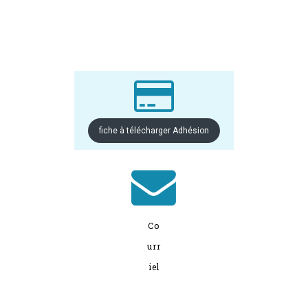

fiche à télécharger Adhésion

Co
urr
iel